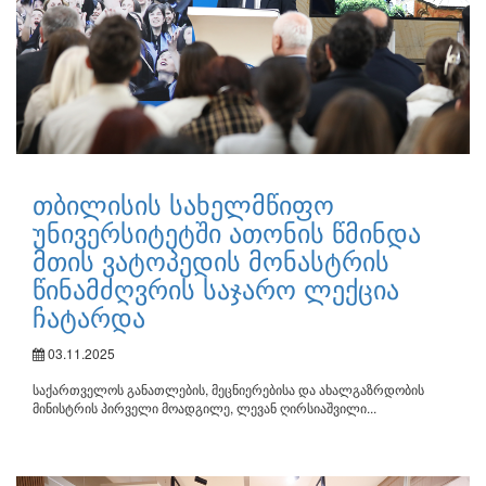
თბილისის სახელმწიფო
უნივერსიტეტში ათონის წმინდა
მთის ვატოპედის მონასტრის
წინამძღვრის საჯარო ლექცია
ჩატარდა
03.11.2025
საქართველოს განათლების, მეცნიერებისა და ახალგაზრდობის
მინისტრის პირველი მოადგილე, ლევან ღირსიაშვილი...