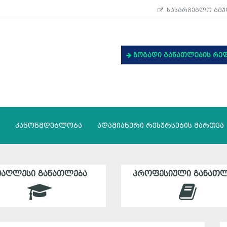
სასარგებლო ბმუ
ზოგადი განათლების რე
კანონმდებლობა
ადამიანური რესურსების მართვა
ᲛᲐᲦᲚᲔᲡᲘ ᲒᲐᲜᲐᲗᲚᲔᲑᲐ
ᲞᲠᲝᲤᲔᲡᲘᲣᲚᲘ ᲒᲐᲜᲐᲗᲚ