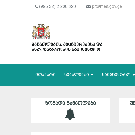
(995 32) 2 200 220
pr@mes.gov.ge
მთავარი
სიახლეები
სამინისტრო
ᲖᲝᲒᲐᲓᲘ ᲒᲐᲜᲐᲗᲚᲔᲑᲐ
Უ