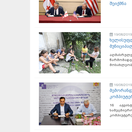
შეიქმნა
19/08/2019
ხელისუფლ
მუნიციპა
აღმასრუ
წარმომა
მოსახლეობა
16/08/2019
მემორანდ
კომპიუტე
16 აგვი
სამეცნი
კომპიუტერუ