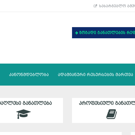
სასარგებლო ბმუ
ზოგადი განათლების რე
კანონმდებლობა
ადამიანური რესურსების მართვა
ᲛᲐᲦᲚᲔᲡᲘ ᲒᲐᲜᲐᲗᲚᲔᲑᲐ
ᲞᲠᲝᲤᲔᲡᲘᲣᲚᲘ ᲒᲐᲜᲐᲗᲚ