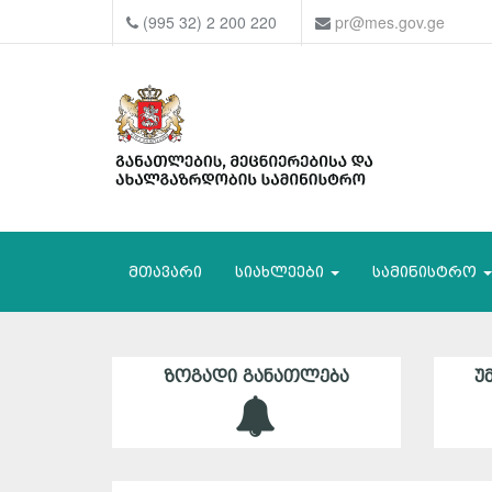
(995 32) 2 200 220
pr@mes.gov.ge
მთავარი
სიახლეები
სამინისტრო
ᲖᲝᲒᲐᲓᲘ ᲒᲐᲜᲐᲗᲚᲔᲑᲐ
Უ