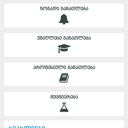
ᲖᲝᲒᲐᲓᲘ ᲒᲐᲜᲐᲗᲚᲔᲑᲐ
ᲣᲛᲐᲦᲚᲔᲡᲘ ᲒᲐᲜᲐᲗᲚᲔᲑᲐ
ᲞᲠᲝᲤᲔᲡᲘᲣᲚᲘ ᲒᲐᲜᲐᲗᲚᲔᲑᲐ
ᲛᲔᲪᲜᲘᲔᲠᲔᲑᲐ