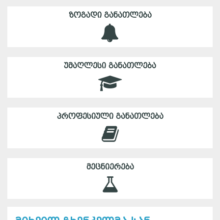
ᲖᲝᲒᲐᲓᲘ ᲒᲐᲜᲐᲗᲚᲔᲑᲐ
ᲣᲛᲐᲦᲚᲔᲡᲘ ᲒᲐᲜᲐᲗᲚᲔᲑᲐ
ᲞᲠᲝᲤᲔᲡᲘᲣᲚᲘ ᲒᲐᲜᲐᲗᲚᲔᲑᲐ
ᲛᲔᲪᲜᲘᲔᲠᲔᲑᲐ