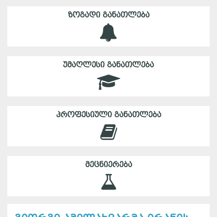
ᲖᲝᲒᲐᲓᲘ ᲒᲐᲜᲐᲗᲚᲔᲑᲐ
ᲣᲛᲐᲦᲚᲔᲡᲘ ᲒᲐᲜᲐᲗᲚᲔᲑᲐ
ᲞᲠᲝᲤᲔᲡᲘᲣᲚᲘ ᲒᲐᲜᲐᲗᲚᲔᲑᲐ
ᲛᲔᲪᲜᲘᲔᲠᲔᲑᲐ