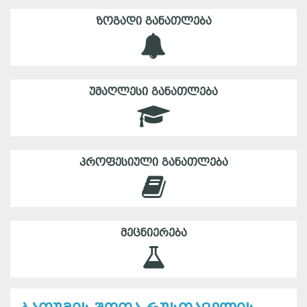
ᲖᲝᲒᲐᲓᲘ ᲒᲐᲜᲐᲗᲚᲔᲑᲐ
ᲣᲛᲐᲦᲚᲔᲡᲘ ᲒᲐᲜᲐᲗᲚᲔᲑᲐ
ᲞᲠᲝᲤᲔᲡᲘᲣᲚᲘ ᲒᲐᲜᲐᲗᲚᲔᲑᲐ
ᲛᲔᲪᲜᲘᲔᲠᲔᲑᲐ