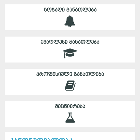
ᲖᲝᲒᲐᲓᲘ ᲒᲐᲜᲐᲗᲚᲔᲑᲐ
ᲣᲛᲐᲦᲚᲔᲡᲘ ᲒᲐᲜᲐᲗᲚᲔᲑᲐ
ᲞᲠᲝᲤᲔᲡᲘᲣᲚᲘ ᲒᲐᲜᲐᲗᲚᲔᲑᲐ
ᲛᲔᲪᲜᲘᲔᲠᲔᲑᲐ