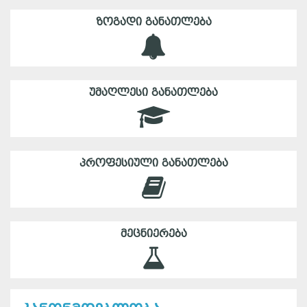
ᲖᲝᲒᲐᲓᲘ ᲒᲐᲜᲐᲗᲚᲔᲑᲐ
ᲣᲛᲐᲦᲚᲔᲡᲘ ᲒᲐᲜᲐᲗᲚᲔᲑᲐ
ᲞᲠᲝᲤᲔᲡᲘᲣᲚᲘ ᲒᲐᲜᲐᲗᲚᲔᲑᲐ
ᲛᲔᲪᲜᲘᲔᲠᲔᲑᲐ