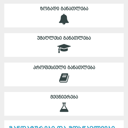
ᲖᲝᲒᲐᲓᲘ ᲒᲐᲜᲐᲗᲚᲔᲑᲐ
ᲣᲛᲐᲦᲚᲔᲡᲘ ᲒᲐᲜᲐᲗᲚᲔᲑᲐ
ᲞᲠᲝᲤᲔᲡᲘᲣᲚᲘ ᲒᲐᲜᲐᲗᲚᲔᲑᲐ
ᲛᲔᲪᲜᲘᲔᲠᲔᲑᲐ