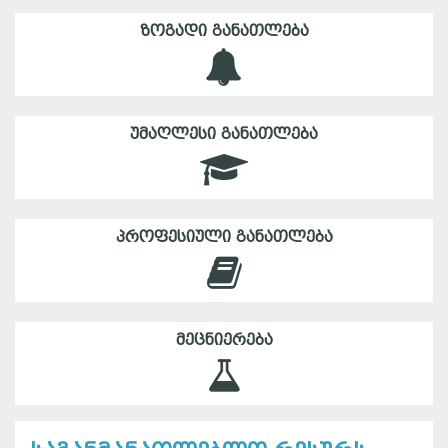
ᲖᲝᲒᲐᲓᲘ ᲒᲐᲜᲐᲗᲚᲔᲑᲐ
ᲣᲛᲐᲦᲚᲔᲡᲘ ᲒᲐᲜᲐᲗᲚᲔᲑᲐ
ᲞᲠᲝᲤᲔᲡᲘᲣᲚᲘ ᲒᲐᲜᲐᲗᲚᲔᲑᲐ
ᲛᲔᲪᲜᲘᲔᲠᲔᲑᲐ