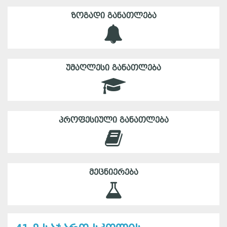
ᲖᲝᲒᲐᲓᲘ ᲒᲐᲜᲐᲗᲚᲔᲑᲐ
ᲣᲛᲐᲦᲚᲔᲡᲘ ᲒᲐᲜᲐᲗᲚᲔᲑᲐ
ᲞᲠᲝᲤᲔᲡᲘᲣᲚᲘ ᲒᲐᲜᲐᲗᲚᲔᲑᲐ
ᲛᲔᲪᲜᲘᲔᲠᲔᲑᲐ