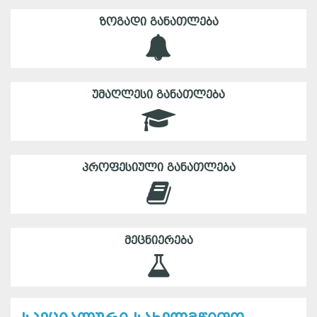
ᲖᲝᲒᲐᲓᲘ ᲒᲐᲜᲐᲗᲚᲔᲑᲐ
ᲣᲛᲐᲦᲚᲔᲡᲘ ᲒᲐᲜᲐᲗᲚᲔᲑᲐ
ᲞᲠᲝᲤᲔᲡᲘᲣᲚᲘ ᲒᲐᲜᲐᲗᲚᲔᲑᲐ
ᲛᲔᲪᲜᲘᲔᲠᲔᲑᲐ