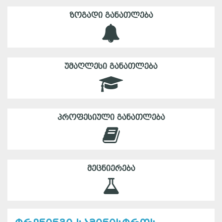
ᲖᲝᲒᲐᲓᲘ ᲒᲐᲜᲐᲗᲚᲔᲑᲐ
ᲣᲛᲐᲦᲚᲔᲡᲘ ᲒᲐᲜᲐᲗᲚᲔᲑᲐ
ᲞᲠᲝᲤᲔᲡᲘᲣᲚᲘ ᲒᲐᲜᲐᲗᲚᲔᲑᲐ
ᲛᲔᲪᲜᲘᲔᲠᲔᲑᲐ