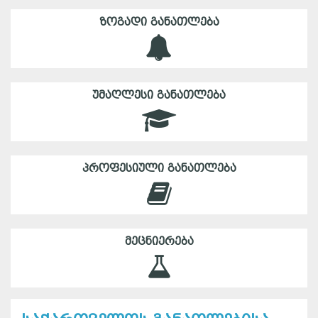
ᲖᲝᲒᲐᲓᲘ ᲒᲐᲜᲐᲗᲚᲔᲑᲐ
ᲣᲛᲐᲦᲚᲔᲡᲘ ᲒᲐᲜᲐᲗᲚᲔᲑᲐ
ᲞᲠᲝᲤᲔᲡᲘᲣᲚᲘ ᲒᲐᲜᲐᲗᲚᲔᲑᲐ
ᲛᲔᲪᲜᲘᲔᲠᲔᲑᲐ