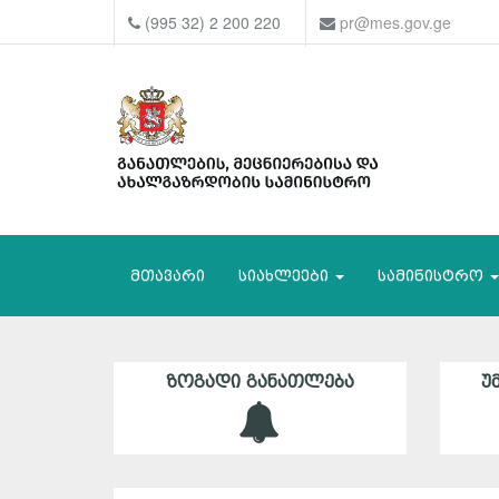
(995 32) 2 200 220
pr@mes.gov.ge
მთავარი
სიახლეები
სამინისტრო
ᲖᲝᲒᲐᲓᲘ ᲒᲐᲜᲐᲗᲚᲔᲑᲐ
Უ