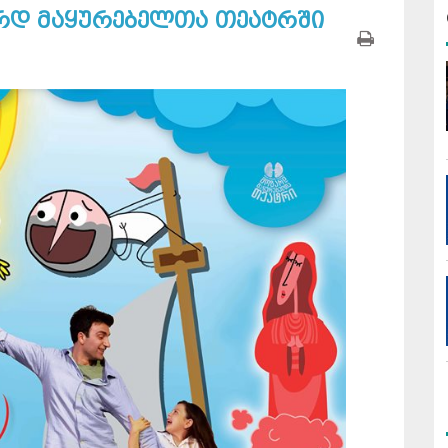
არდ მაყურებელთა თეატრში