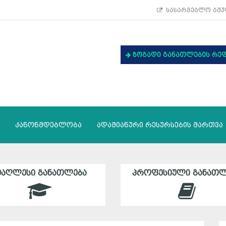
სასარგებლო ბმუ
ზოგადი განათლების რე
კანონმდებლობა
ადამიანური რესურსების მართვა
ᲛᲐᲦᲚᲔᲡᲘ ᲒᲐᲜᲐᲗᲚᲔᲑᲐ
ᲞᲠᲝᲤᲔᲡᲘᲣᲚᲘ ᲒᲐᲜᲐᲗᲚ