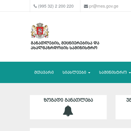
(995 32) 2 200 220
pr@mes.gov.ge
მთავარი
სიახლეები
სამინისტრო
ᲖᲝᲒᲐᲓᲘ ᲒᲐᲜᲐᲗᲚᲔᲑᲐ
Უ