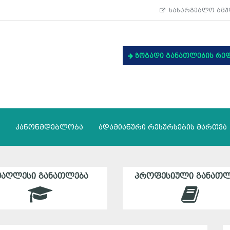
სასარგებლო ბმუ
ზოგადი განათლების რე
კანონმდებლობა
ადამიანური რესურსების მართვა
ᲛᲐᲦᲚᲔᲡᲘ ᲒᲐᲜᲐᲗᲚᲔᲑᲐ
ᲞᲠᲝᲤᲔᲡᲘᲣᲚᲘ ᲒᲐᲜᲐᲗᲚ