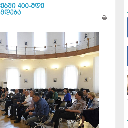
ბში 400-მდე
მდება