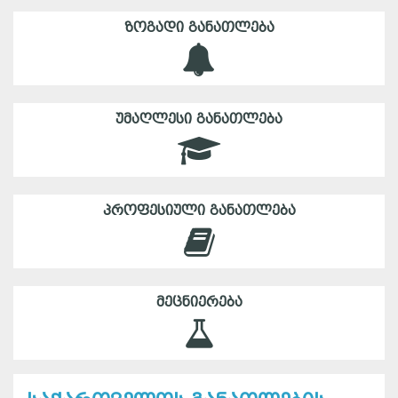
ᲖᲝᲒᲐᲓᲘ ᲒᲐᲜᲐᲗᲚᲔᲑᲐ
ᲣᲛᲐᲦᲚᲔᲡᲘ ᲒᲐᲜᲐᲗᲚᲔᲑᲐ
ᲞᲠᲝᲤᲔᲡᲘᲣᲚᲘ ᲒᲐᲜᲐᲗᲚᲔᲑᲐ
ᲛᲔᲪᲜᲘᲔᲠᲔᲑᲐ