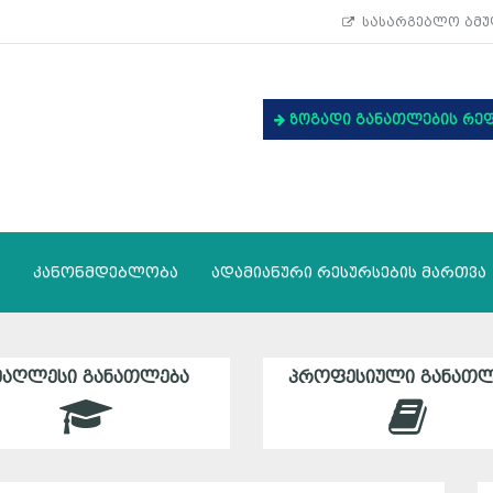
სასარგებლო ბმუ
ზოგადი განათლების რე
კანონმდებლობა
ადამიანური რესურსების მართვა
ᲛᲐᲦᲚᲔᲡᲘ ᲒᲐᲜᲐᲗᲚᲔᲑᲐ
ᲞᲠᲝᲤᲔᲡᲘᲣᲚᲘ ᲒᲐᲜᲐᲗᲚ