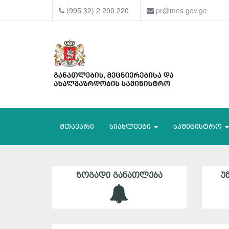
(995 32) 2 200 220
pr@mes.gov.ge
მთავარი
სიახლეები
სამინისტრო
ᲖᲝᲒᲐᲓᲘ ᲒᲐᲜᲐᲗᲚᲔᲑᲐ
Უ