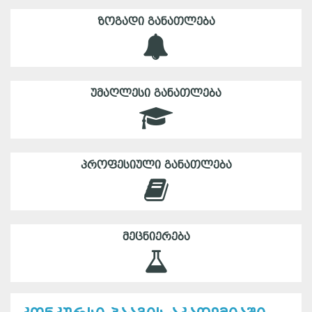
ᲖᲝᲒᲐᲓᲘ ᲒᲐᲜᲐᲗᲚᲔᲑᲐ
ᲣᲛᲐᲦᲚᲔᲡᲘ ᲒᲐᲜᲐᲗᲚᲔᲑᲐ
ᲞᲠᲝᲤᲔᲡᲘᲣᲚᲘ ᲒᲐᲜᲐᲗᲚᲔᲑᲐ
ᲛᲔᲪᲜᲘᲔᲠᲔᲑᲐ