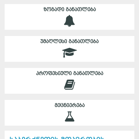
ᲖᲝᲒᲐᲓᲘ ᲒᲐᲜᲐᲗᲚᲔᲑᲐ
ᲣᲛᲐᲦᲚᲔᲡᲘ ᲒᲐᲜᲐᲗᲚᲔᲑᲐ
ᲞᲠᲝᲤᲔᲡᲘᲣᲚᲘ ᲒᲐᲜᲐᲗᲚᲔᲑᲐ
ᲛᲔᲪᲜᲘᲔᲠᲔᲑᲐ