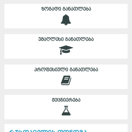
ᲖᲝᲒᲐᲓᲘ ᲒᲐᲜᲐᲗᲚᲔᲑᲐ
ᲣᲛᲐᲦᲚᲔᲡᲘ ᲒᲐᲜᲐᲗᲚᲔᲑᲐ
ᲞᲠᲝᲤᲔᲡᲘᲣᲚᲘ ᲒᲐᲜᲐᲗᲚᲔᲑᲐ
ᲛᲔᲪᲜᲘᲔᲠᲔᲑᲐ