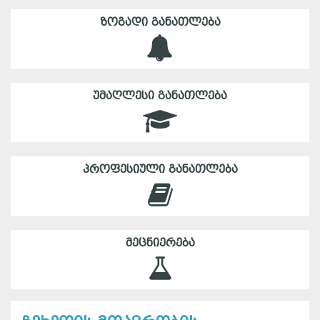
ᲖᲝᲒᲐᲓᲘ ᲒᲐᲜᲐᲗᲚᲔᲑᲐ
ᲣᲛᲐᲦᲚᲔᲡᲘ ᲒᲐᲜᲐᲗᲚᲔᲑᲐ
ᲞᲠᲝᲤᲔᲡᲘᲣᲚᲘ ᲒᲐᲜᲐᲗᲚᲔᲑᲐ
ᲛᲔᲪᲜᲘᲔᲠᲔᲑᲐ