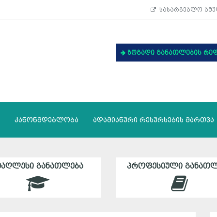
სასარგებლო ბმუ
ზოგადი განათლების რე
კანონმდებლობა
ადამიანური რესურსების მართვა
ᲛᲐᲦᲚᲔᲡᲘ ᲒᲐᲜᲐᲗᲚᲔᲑᲐ
ᲞᲠᲝᲤᲔᲡᲘᲣᲚᲘ ᲒᲐᲜᲐᲗᲚ