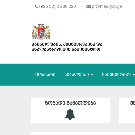
(995 32) 2 200 220
pr@mes.gov.ge
მთავარი
სიახლეები
სამინისტრო
ᲖᲝᲒᲐᲓᲘ ᲒᲐᲜᲐᲗᲚᲔᲑᲐ
Უ