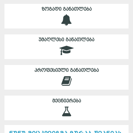
ᲖᲝᲒᲐᲓᲘ ᲒᲐᲜᲐᲗᲚᲔᲑᲐ
ᲣᲛᲐᲦᲚᲔᲡᲘ ᲒᲐᲜᲐᲗᲚᲔᲑᲐ
ᲞᲠᲝᲤᲔᲡᲘᲣᲚᲘ ᲒᲐᲜᲐᲗᲚᲔᲑᲐ
ᲛᲔᲪᲜᲘᲔᲠᲔᲑᲐ