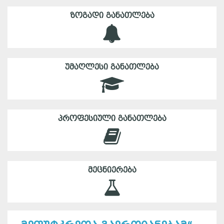
ᲖᲝᲒᲐᲓᲘ ᲒᲐᲜᲐᲗᲚᲔᲑᲐ
ᲣᲛᲐᲦᲚᲔᲡᲘ ᲒᲐᲜᲐᲗᲚᲔᲑᲐ
ᲞᲠᲝᲤᲔᲡᲘᲣᲚᲘ ᲒᲐᲜᲐᲗᲚᲔᲑᲐ
ᲛᲔᲪᲜᲘᲔᲠᲔᲑᲐ