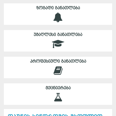
ᲖᲝᲒᲐᲓᲘ ᲒᲐᲜᲐᲗᲚᲔᲑᲐ
ᲣᲛᲐᲦᲚᲔᲡᲘ ᲒᲐᲜᲐᲗᲚᲔᲑᲐ
ᲞᲠᲝᲤᲔᲡᲘᲣᲚᲘ ᲒᲐᲜᲐᲗᲚᲔᲑᲐ
ᲛᲔᲪᲜᲘᲔᲠᲔᲑᲐ