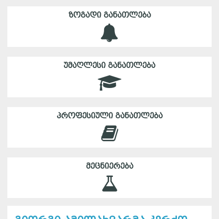
ᲖᲝᲒᲐᲓᲘ ᲒᲐᲜᲐᲗᲚᲔᲑᲐ
ᲣᲛᲐᲦᲚᲔᲡᲘ ᲒᲐᲜᲐᲗᲚᲔᲑᲐ
ᲞᲠᲝᲤᲔᲡᲘᲣᲚᲘ ᲒᲐᲜᲐᲗᲚᲔᲑᲐ
ᲛᲔᲪᲜᲘᲔᲠᲔᲑᲐ