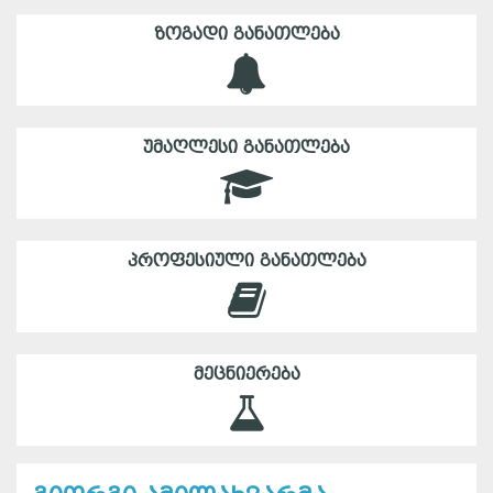
ᲖᲝᲒᲐᲓᲘ ᲒᲐᲜᲐᲗᲚᲔᲑᲐ
ᲣᲛᲐᲦᲚᲔᲡᲘ ᲒᲐᲜᲐᲗᲚᲔᲑᲐ
ᲞᲠᲝᲤᲔᲡᲘᲣᲚᲘ ᲒᲐᲜᲐᲗᲚᲔᲑᲐ
ᲛᲔᲪᲜᲘᲔᲠᲔᲑᲐ