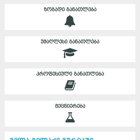
ᲖᲝᲒᲐᲓᲘ ᲒᲐᲜᲐᲗᲚᲔᲑᲐ
ᲣᲛᲐᲦᲚᲔᲡᲘ ᲒᲐᲜᲐᲗᲚᲔᲑᲐ
ᲞᲠᲝᲤᲔᲡᲘᲣᲚᲘ ᲒᲐᲜᲐᲗᲚᲔᲑᲐ
ᲛᲔᲪᲜᲘᲔᲠᲔᲑᲐ