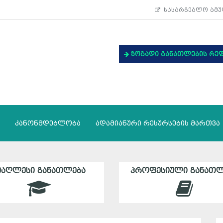
სასარგებლო ბმუ
ზოგადი განათლების რე
კანონმდებლობა
ადამიანური რესურსების მართვა
ᲛᲐᲦᲚᲔᲡᲘ ᲒᲐᲜᲐᲗᲚᲔᲑᲐ
ᲞᲠᲝᲤᲔᲡᲘᲣᲚᲘ ᲒᲐᲜᲐᲗᲚ