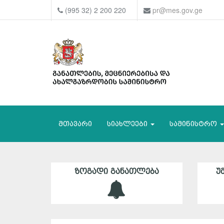
(995 32) 2 200 220
pr@mes.gov.ge
მთავარი
სიახლეები
სამინისტრო
ᲖᲝᲒᲐᲓᲘ ᲒᲐᲜᲐᲗᲚᲔᲑᲐ
Უ