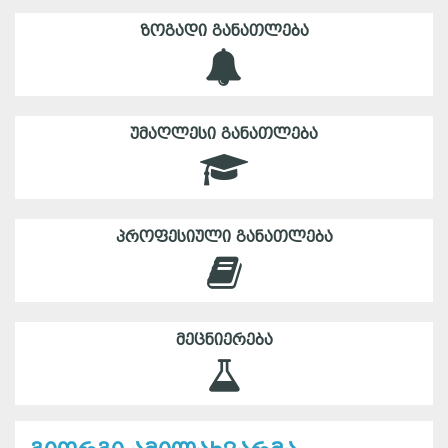
ᲖᲝᲒᲐᲓᲘ ᲒᲐᲜᲐᲗᲚᲔᲑᲐ
ᲣᲛᲐᲦᲚᲔᲡᲘ ᲒᲐᲜᲐᲗᲚᲔᲑᲐ
ᲞᲠᲝᲤᲔᲡᲘᲣᲚᲘ ᲒᲐᲜᲐᲗᲚᲔᲑᲐ
ᲛᲔᲪᲜᲘᲔᲠᲔᲑᲐ