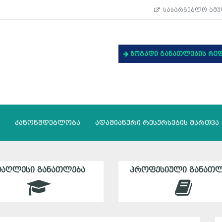
სასარგებლო ბმუ
ზოგადი განათლების რე
კანონმდებლობა
ადამიანური რესურსების მართვა
ᲛᲐᲦᲚᲔᲡᲘ ᲒᲐᲜᲐᲗᲚᲔᲑᲐ
ᲞᲠᲝᲤᲔᲡᲘᲣᲚᲘ ᲒᲐᲜᲐᲗᲚ