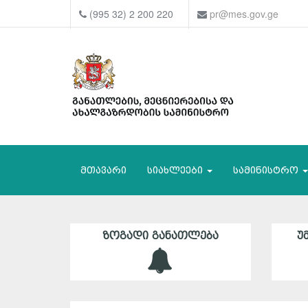
(995 32) 2 200 220
pr@mes.gov.ge
მთავარი
სიახლეები
სამინისტრო
ᲖᲝᲒᲐᲓᲘ ᲒᲐᲜᲐᲗᲚᲔᲑᲐ
Უ