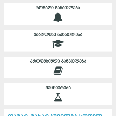
ᲖᲝᲒᲐᲓᲘ ᲒᲐᲜᲐᲗᲚᲔᲑᲐ
ᲣᲛᲐᲦᲚᲔᲡᲘ ᲒᲐᲜᲐᲗᲚᲔᲑᲐ
ᲞᲠᲝᲤᲔᲡᲘᲣᲚᲘ ᲒᲐᲜᲐᲗᲚᲔᲑᲐ
ᲛᲔᲪᲜᲘᲔᲠᲔᲑᲐ