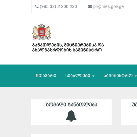
(995 32) 2 200 220
pr@mes.gov.ge
მთავარი
სიახლეები
სამინისტრო
ᲖᲝᲒᲐᲓᲘ ᲒᲐᲜᲐᲗᲚᲔᲑᲐ
Უ