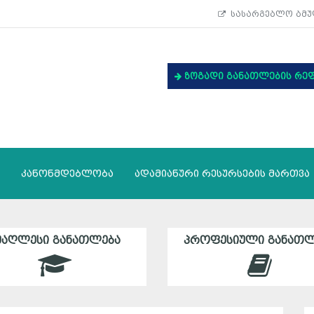
სასარგებლო ბმუ
ზოგადი განათლების რე
კანონმდებლობა
ადამიანური რესურსების მართვა
ᲛᲐᲦᲚᲔᲡᲘ ᲒᲐᲜᲐᲗᲚᲔᲑᲐ
ᲞᲠᲝᲤᲔᲡᲘᲣᲚᲘ ᲒᲐᲜᲐᲗᲚ