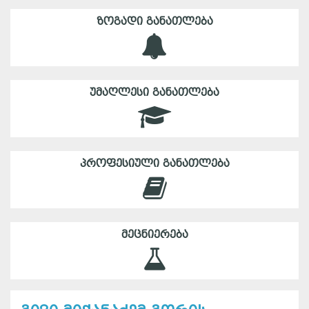
ᲖᲝᲒᲐᲓᲘ ᲒᲐᲜᲐᲗᲚᲔᲑᲐ
ᲣᲛᲐᲦᲚᲔᲡᲘ ᲒᲐᲜᲐᲗᲚᲔᲑᲐ
ᲞᲠᲝᲤᲔᲡᲘᲣᲚᲘ ᲒᲐᲜᲐᲗᲚᲔᲑᲐ
ᲛᲔᲪᲜᲘᲔᲠᲔᲑᲐ