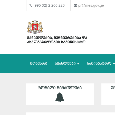
(995 32) 2 200 220
pr@mes.gov.ge
მთავარი
სიახლეები
სამინისტრო
ᲖᲝᲒᲐᲓᲘ ᲒᲐᲜᲐᲗᲚᲔᲑᲐ
Უ