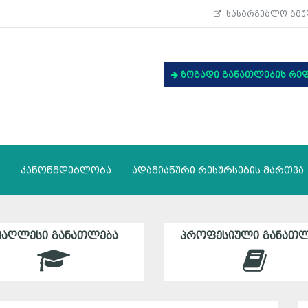
სასარგებლო ბმუ
ზოგადი განათლების რე
კანონმდებლობა
ადამიანური რესურსების მართვა
ᲛᲐᲦᲚᲔᲡᲘ ᲒᲐᲜᲐᲗᲚᲔᲑᲐ
ᲞᲠᲝᲤᲔᲡᲘᲣᲚᲘ ᲒᲐᲜᲐᲗᲚ