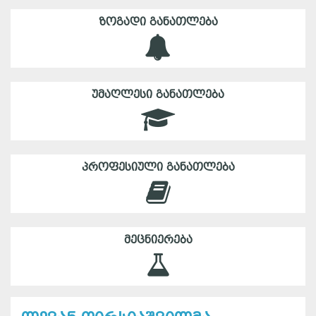
ᲖᲝᲒᲐᲓᲘ ᲒᲐᲜᲐᲗᲚᲔᲑᲐ
ᲣᲛᲐᲦᲚᲔᲡᲘ ᲒᲐᲜᲐᲗᲚᲔᲑᲐ
ᲞᲠᲝᲤᲔᲡᲘᲣᲚᲘ ᲒᲐᲜᲐᲗᲚᲔᲑᲐ
ᲛᲔᲪᲜᲘᲔᲠᲔᲑᲐ