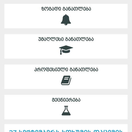
ᲖᲝᲒᲐᲓᲘ ᲒᲐᲜᲐᲗᲚᲔᲑᲐ
ᲣᲛᲐᲦᲚᲔᲡᲘ ᲒᲐᲜᲐᲗᲚᲔᲑᲐ
ᲞᲠᲝᲤᲔᲡᲘᲣᲚᲘ ᲒᲐᲜᲐᲗᲚᲔᲑᲐ
ᲛᲔᲪᲜᲘᲔᲠᲔᲑᲐ