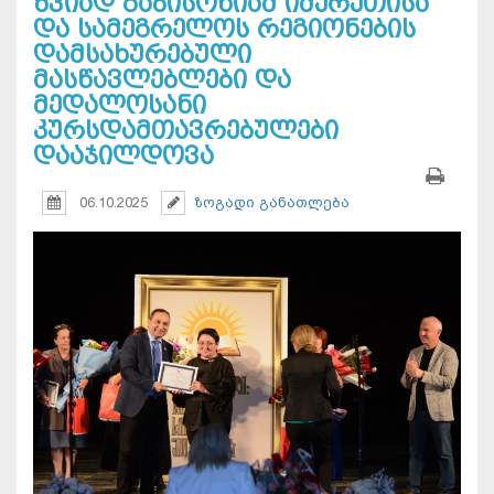
ზვიად გაბისონიამ იმერეთისა
და სამეგრელოს რეგიონების
დამსახურებული
მასწავლებლები და
მედალოსანი
კურსდამთავრებულები
დააჯილდოვა
06.10.2025
ზოგადი განათლება