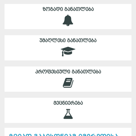
ᲖᲝᲒᲐᲓᲘ ᲒᲐᲜᲐᲗᲚᲔᲑᲐ
ᲣᲛᲐᲦᲚᲔᲡᲘ ᲒᲐᲜᲐᲗᲚᲔᲑᲐ
ᲞᲠᲝᲤᲔᲡᲘᲣᲚᲘ ᲒᲐᲜᲐᲗᲚᲔᲑᲐ
ᲛᲔᲪᲜᲘᲔᲠᲔᲑᲐ