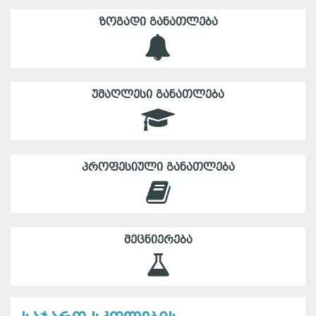
ᲖᲝᲒᲐᲓᲘ ᲒᲐᲜᲐᲗᲚᲔᲑᲐ
ᲣᲛᲐᲦᲚᲔᲡᲘ ᲒᲐᲜᲐᲗᲚᲔᲑᲐ
ᲞᲠᲝᲤᲔᲡᲘᲣᲚᲘ ᲒᲐᲜᲐᲗᲚᲔᲑᲐ
ᲛᲔᲪᲜᲘᲔᲠᲔᲑᲐ