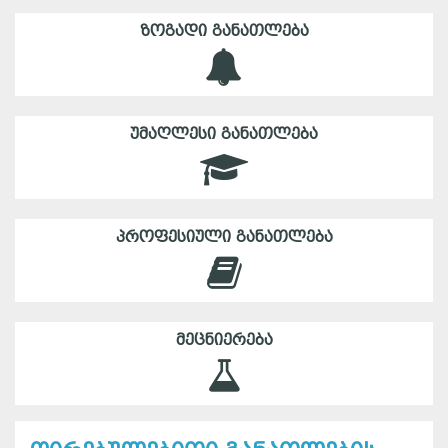
ᲖᲝᲒᲐᲓᲘ ᲒᲐᲜᲐᲗᲚᲔᲑᲐ
ᲣᲛᲐᲦᲚᲔᲡᲘ ᲒᲐᲜᲐᲗᲚᲔᲑᲐ
ᲞᲠᲝᲤᲔᲡᲘᲣᲚᲘ ᲒᲐᲜᲐᲗᲚᲔᲑᲐ
ᲛᲔᲪᲜᲘᲔᲠᲔᲑᲐ