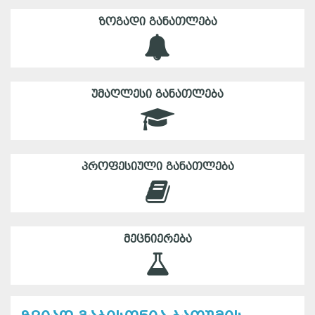
ᲖᲝᲒᲐᲓᲘ ᲒᲐᲜᲐᲗᲚᲔᲑᲐ
ᲣᲛᲐᲦᲚᲔᲡᲘ ᲒᲐᲜᲐᲗᲚᲔᲑᲐ
ᲞᲠᲝᲤᲔᲡᲘᲣᲚᲘ ᲒᲐᲜᲐᲗᲚᲔᲑᲐ
ᲛᲔᲪᲜᲘᲔᲠᲔᲑᲐ