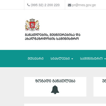
(995 32) 2 200 220
pr@mes.gov.ge
მთავარი
სიახლეები
სამინისტრო
ᲖᲝᲒᲐᲓᲘ ᲒᲐᲜᲐᲗᲚᲔᲑᲐ
Უ