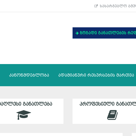
სასარგებლო ბმუ
ზოგადი განათლების რე
კანონმდებლობა
ადამიანური რესურსების მართვა
ᲛᲐᲦᲚᲔᲡᲘ ᲒᲐᲜᲐᲗᲚᲔᲑᲐ
ᲞᲠᲝᲤᲔᲡᲘᲣᲚᲘ ᲒᲐᲜᲐᲗᲚ