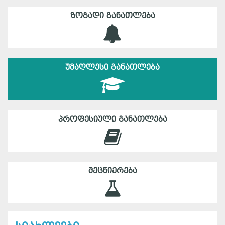
ᲖᲝᲒᲐᲓᲘ ᲒᲐᲜᲐᲗᲚᲔᲑᲐ
ᲣᲛᲐᲦᲚᲔᲡᲘ ᲒᲐᲜᲐᲗᲚᲔᲑᲐ
ᲞᲠᲝᲤᲔᲡᲘᲣᲚᲘ ᲒᲐᲜᲐᲗᲚᲔᲑᲐ
ᲛᲔᲪᲜᲘᲔᲠᲔᲑᲐ