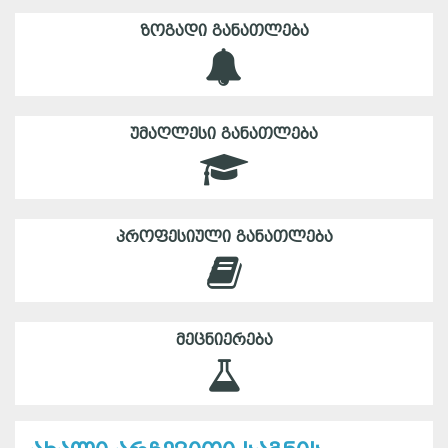
ᲖᲝᲒᲐᲓᲘ ᲒᲐᲜᲐᲗᲚᲔᲑᲐ
ᲣᲛᲐᲦᲚᲔᲡᲘ ᲒᲐᲜᲐᲗᲚᲔᲑᲐ
ᲞᲠᲝᲤᲔᲡᲘᲣᲚᲘ ᲒᲐᲜᲐᲗᲚᲔᲑᲐ
ᲛᲔᲪᲜᲘᲔᲠᲔᲑᲐ