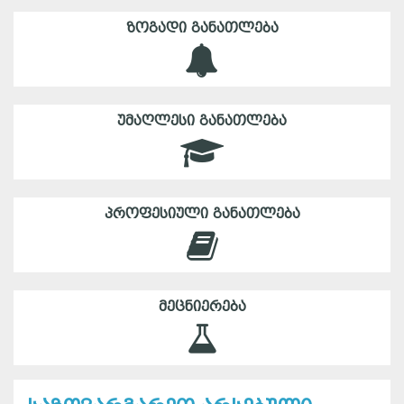
ᲖᲝᲒᲐᲓᲘ ᲒᲐᲜᲐᲗᲚᲔᲑᲐ
ᲣᲛᲐᲦᲚᲔᲡᲘ ᲒᲐᲜᲐᲗᲚᲔᲑᲐ
ᲞᲠᲝᲤᲔᲡᲘᲣᲚᲘ ᲒᲐᲜᲐᲗᲚᲔᲑᲐ
ᲛᲔᲪᲜᲘᲔᲠᲔᲑᲐ