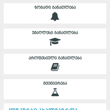
ᲖᲝᲒᲐᲓᲘ ᲒᲐᲜᲐᲗᲚᲔᲑᲐ
ᲣᲛᲐᲦᲚᲔᲡᲘ ᲒᲐᲜᲐᲗᲚᲔᲑᲐ
ᲞᲠᲝᲤᲔᲡᲘᲣᲚᲘ ᲒᲐᲜᲐᲗᲚᲔᲑᲐ
ᲛᲔᲪᲜᲘᲔᲠᲔᲑᲐ