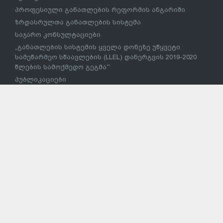
პროფესიული განათლების რეფორმის ანგარიში
ზრდასრულთა განათლების სისტემა
საჯარო კონსულტაციები
„განათლების სისტემის ყველა დონეზე უწყვეტი
სამეწარმეო სწაავლების (LLEL) დანერგვის 2019-2020
წლების სამოქმედო გეგმა“’
პუბლიკაციები
პროფესიული პროგრამების განმახორციელებელი
უმაღლესი საგანმანათლებლო დაწესებულებების
ჩამონათვალი
მეცნიერება
სამეცნიერო ფონდები
მეცნიერებათა აკადემიები და სამეცნიერო კვლევითი
დაწესებულებები
ევროკავშირი საქართველოსთვის
საქართველოს განათლების, მეცნიერებისა და
ახალგაზრდობის სამინისტრო