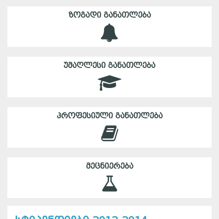
ᲖᲝᲒᲐᲓᲘ ᲒᲐᲜᲐᲗᲚᲔᲑᲐ
ᲣᲛᲐᲦᲚᲔᲡᲘ ᲒᲐᲜᲐᲗᲚᲔᲑᲐ
ᲞᲠᲝᲤᲔᲡᲘᲣᲚᲘ ᲒᲐᲜᲐᲗᲚᲔᲑᲐ
ᲛᲔᲪᲜᲘᲔᲠᲔᲑᲐ