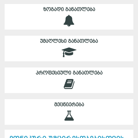
ᲖᲝᲒᲐᲓᲘ ᲒᲐᲜᲐᲗᲚᲔᲑᲐ
ᲣᲛᲐᲦᲚᲔᲡᲘ ᲒᲐᲜᲐᲗᲚᲔᲑᲐ
ᲞᲠᲝᲤᲔᲡᲘᲣᲚᲘ ᲒᲐᲜᲐᲗᲚᲔᲑᲐ
ᲛᲔᲪᲜᲘᲔᲠᲔᲑᲐ